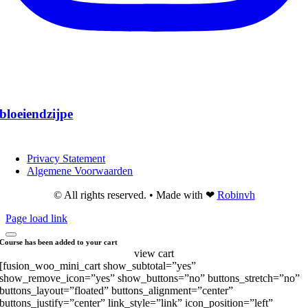
bloeiendzijpe
Privacy Statement
Algemene Voorwaarden
© All rights reserved. • Made with ❤
Robinvh
Page load link
Course has been added to your cart
view cart
[fusion_woo_mini_cart show_subtotal=”yes”
show_remove_icon=”yes” show_buttons=”no” buttons_stretch=”no”
buttons_layout=”floated” buttons_alignment=”center”
buttons_justify=”center” link_style=”link” icon_position=”left”