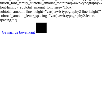
fusion_font_family_subtotal_amount_font=”var(–awb-typography2-
font-family)” subtotal_amount_font_size=”16px”
subtotal_amount_line_height=”var(–awb-typography2-line-height)”
subtotal_amount_letter_spacing=”var(–awb-typography2-letter-
spacing)” /]
Ga naar de bovenkant