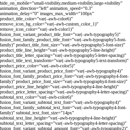
hide_on_mobile=”small-visibility,medium-visibility,large-visibility”
animation_direction=”left” animation_speed=”0.3″
animation_delay=”0″ images_max_width=”100px”
product_title_color=”var(–awb-color6)”
remove_icon_bg_color=”var(–awb-custom_color_1)”
remove_icon_color=”var(–awb-color1)”
fusion_font_variant_product_title_font=”var(–awb-typography5)”
fusion_font_family_product_title_font=”var(–awb-typography5-font-
family)” product_title_font_size=”var(–awb-typography5-font-size)”
product_title_line_height=”var(–awb-typography5-line-height)”
product_title_letter_spacing=”var(–awb-typography5-letter-spacing)”
product_title_text_transform=”var(–awb-typography5-text-transform)”
product_price_color=”var(–awb-color5)”
fusion_font_variant_product_price_font=”var(–awb-typography4)”
fusion_font_family_product_price_font=”var(–awb-typography4-font-
family)” product_price_font_size=”var(–awb-typography4-font-size)”
product_price_line_height=”var(–awb-typography4-line-height)”
product_price_letter_spacing=”var(–awb-typography4-letter-spacing)”
subtotal_text_color=”var(–awb-color6)”
fusion_font_variant_subtotal_text_font=”var(–awb-typography4)”
fusion_font_family_subtotal_text_font=”var(–awb-typography4-font-
family)” subtotal_text_font_size=”14px”
subtotal_text_line_height=”var(–awb-typography4-line-height)”
subtotal_text_letter_spacing=”var(–awb-typography4-letter-spacing)”
fusion_font_variant_subtotal_amount_font=”var(–awb-typography2)”